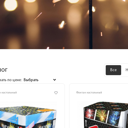
лог
Все
Н
ать по цене:
н настольный
Фонтан настольный