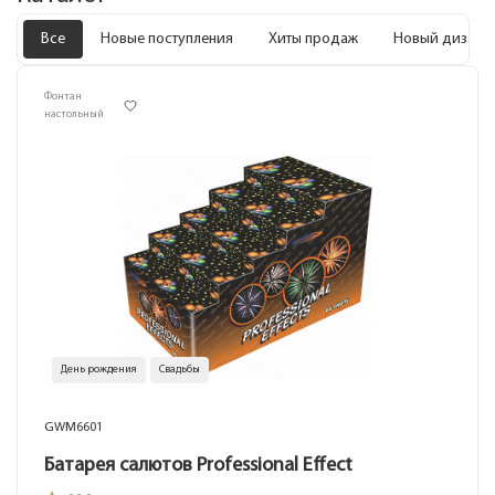
Все
Новые поступления
Хиты продаж
Новый дизайн
Фонтан
настольный
День рождения
Свадьбы
GWM6601
Батарея салютов Professional Effect