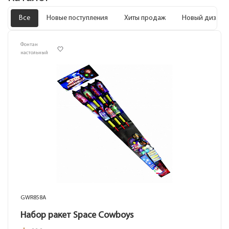
Все
Новые поступления
Хиты продаж
Новый дизайн
Фонтан
настольный
GWR858A
Набор ракет Space Cowboys