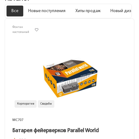
Все
Новые поступления
Хиты продаж
Новый дизайн
Фонтан
настольный
Корпоратив
Свадьбы
MC707
Батарея фейерверков Parallel World