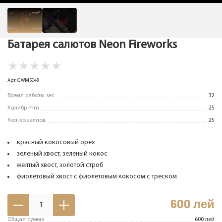
Батарея салютов Neon Fireworks
★
★
★
★
★
Арт. GWM5048
Время работы sec
32
Калибр mm
25
Кол-во залпов
25
красный кокосовый орех
зеленый хвост, зеленый кокос
желтый хвост, золотой строб
фиолетовый хвост с фиолетовым кокосом с треском
600
лей
1
Общая сумма
600
лей