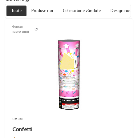
Toate
Produse noi
Cel mai bine vândute
Design nou
Фонтан
настольный
CM036
Confetti