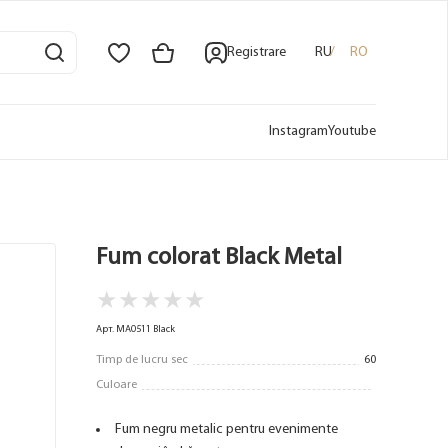
Registrare
RU
RO
Instagram
Youtube
Fum colorat Black Metal
★
★
★
★
★
Арт. MA0511 Black
Timp de lucru sec
60
Culoare
Fum negru metalic pentru evenimente