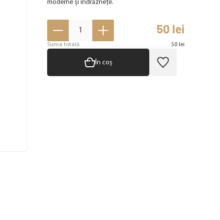
moderne și îndrăznețe.
50
lei
1
Suma totală
50
lei
În coș