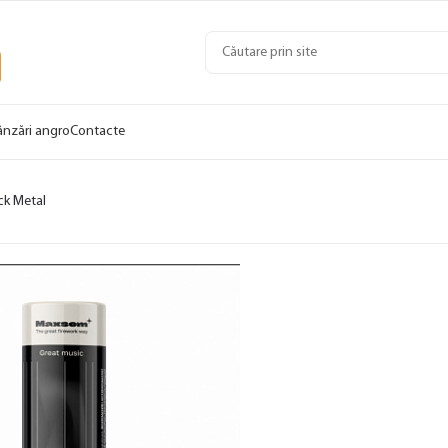
ânzări angro
Contacte
ck Metal