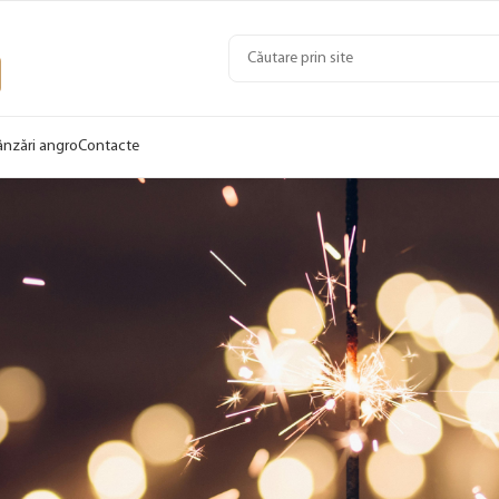
ânzări angro
Contacte