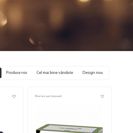
Produse noi
Cel mai bine vândute
Design nou
Фонтан настольный