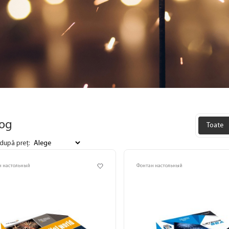
log
Toate
după preț:
н настольный
Фонтан настольный