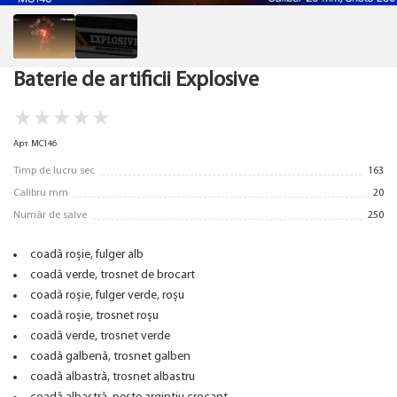
Baterie de artificii Explosive
★
★
★
★
★
Арт. MC146
Timp de lucru sec
163
Calibru mm
20
Număr de salve
250
coadă roșie, fulger alb
coadă verde, trosnet de brocart
coadă roșie, fulger verde, roșu
coadă roșie, trosnet roșu
coadă verde, trosnet verde
coadă galbenă, trosnet galben
coadă albastră, trosnet albastru