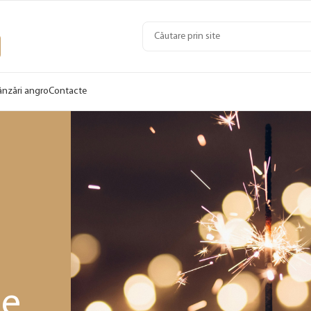
ânzări angro
Contacte
le