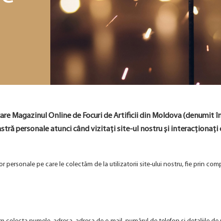
are Magazinul Online de Focuri de Artificii din Moldova (denumit în
ă personale atunci când vizitați site-ul nostru și interacționați c
or personale pe care le colectăm de la utilizatorii site-ului nostru, fie prin co