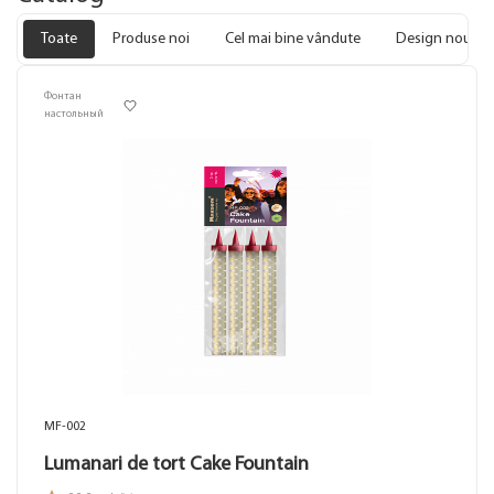
Toate
Produse noi
Cel mai bine vândute
Design nou
Фонтан
настольный
MF-002
Lumanari de tort Cake Fountain