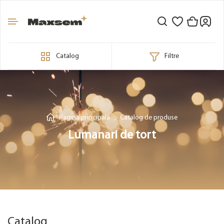
Catalog
Filtre
Pagina principală
Catalog de produse
Lumanari de tort
Catalog