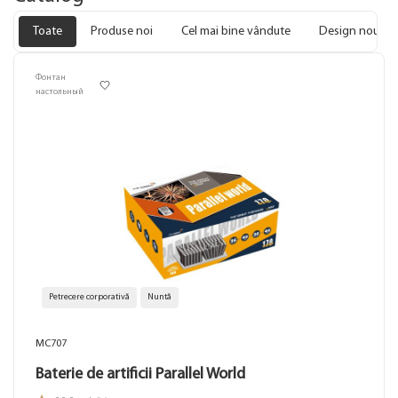
Toate
Produse noi
Cel mai bine vândute
Design nou
Фонтан
настольный
Petrecere corporativă
Nuntă
MC707
Baterie de artificii Parallel World