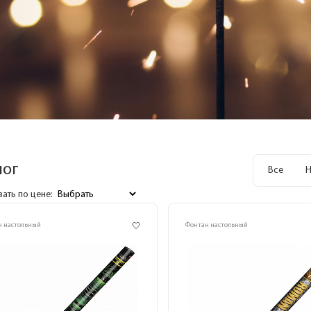
лог
Все
Н
ать по цене:
н настольный
Фонтан настольный