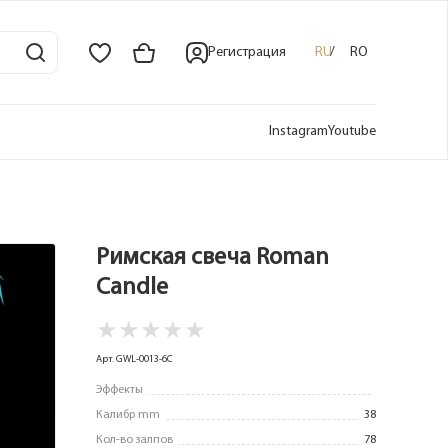
Регистрация
RU
RO
Instagram
Youtube
Римская свеча Roman
Candle
★
★
★
★
★
Арт. GWL-0013-6C
Эффекты
Калибр mm
38
Кол-во залпов
78