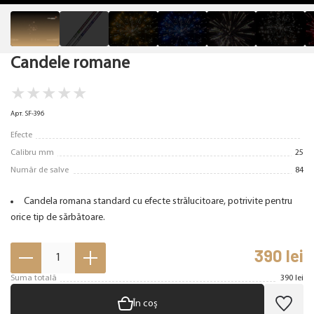
Candele romane
★
★
★
★
★
Арт. SF-396
Efecte
Calibru mm
25
Număr de salve
84
Candela romana standard cu efecte strălucitoare, potrivite pentru
orice tip de sărbătoare.
390
lei
1
Suma totală
390
lei
În coș