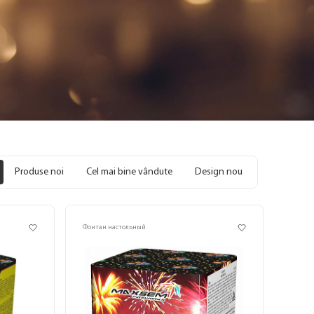
Produse noi
Cel mai bine vândute
Design nou
Фонтан настольный