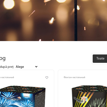
log
Toate
după preț:
н настольный
Фонтан настольный