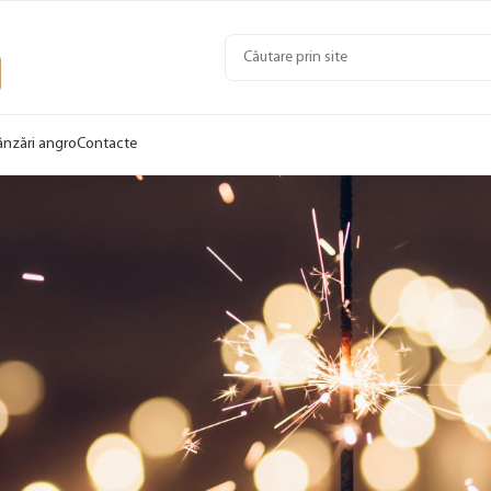
ânzări angro
Contacte