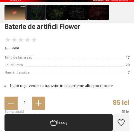
Baterie de artificii Flower
★
★
★
★
★
Арт. m0801
Timp de lucru sec
17
Calibru mm
20
Număr de salve
7
bujor roșu-verde cu tranziție în crizanteme albe pocnitoare
95
lei
1
Suma totală
95
lei
În coș