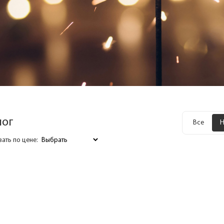
лог
Все
Н
ать по цене: