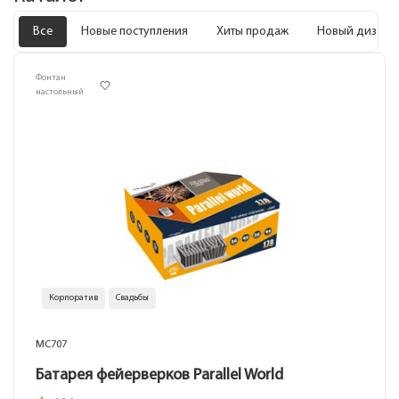
Все
Новые поступления
Хиты продаж
Новый дизайн
Фонтан
настольный
Корпоратив
Свадьбы
MC707
Батарея фейерверков Parallel World