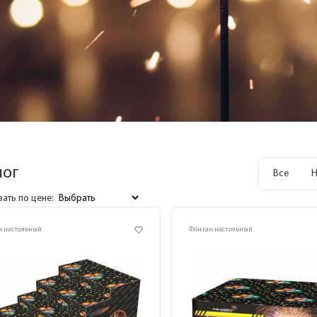
лог
Все
Н
ать по цене:
н настольный
Фонтан настольный