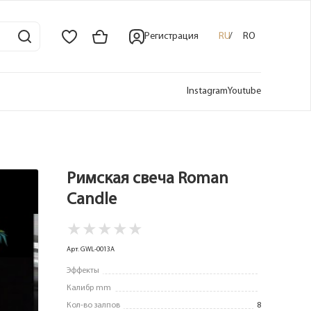
Регистрация
RU
RO
Instagram
Youtube
Римская свеча Roman
Candle
★
★
★
★
★
Арт. GWL-0013A
Эффекты
Калибр mm
Кол-во залпов
8