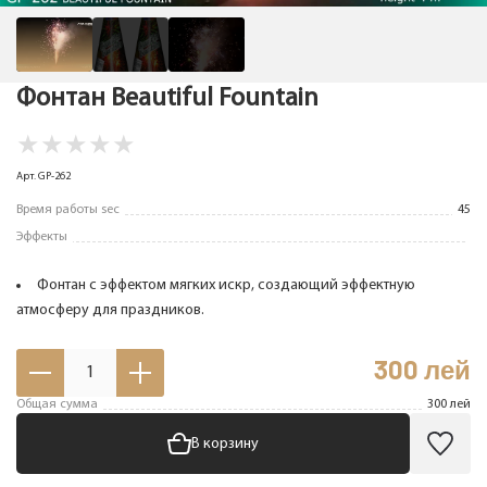
Фонтан Beautiful Fountain
★
★
★
★
★
Арт. GP-262
Время работы sec
45
Эффекты
Фонтан с эффектом мягких искр, создающий эффектную
атмосферу для праздников.
300
лей
1
Общая сумма
300
лей
В корзину