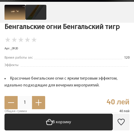
Бенгальские огни Бенгальский тигр
★
★
★
★
★
Арт. _0920
Время работы sec
120
Эффекты
Красочные бенгальские огни с ярким тигровым эффектом,
идеально подходящие для вечерних мероприятий.
40
лей
1
Общая сумма
40
лей
В корзину