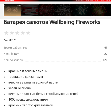
Батарея салютов Wellbeing Fireworks
★
★
★
★
★
Арт. MC127
Время работы sec
61
Калибр mm
20
Кол-во залпов
120
красные и зеленые пионы
трещащие хризантемы
веерные залпы из золотой парчи
зеленые пионы
веерные залпы из белых стробирующих огней
1000 трещащих хризантем
красный хвост с хризантемой