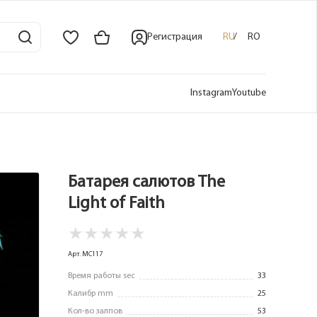
Регистрация
RU
RO
Instagram
Youtube
Батарея салютов The
Light of Faith
★
★
★
★
★
Арт. MC117
Время работы sec
33
Калибр mm
25
Кол-во залпов
53