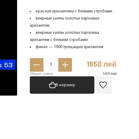
красная хризантема с белыми стробами
веерные залпы золотых парчовых
хризантем
веерные залпы золотых парчовых
хризантем с белыми стробами
финал — 1000 трещащих хризантем
1650
лей
1
Общая сумма
1650
лей
В корзину