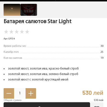
Батарея салютов Star Light
★
★
★
★
★
Арт. GP514
Время работы sec
30
Калибр mm
25
Кол-во залпов
19
золотой хвост, золотая ива, красно-белый строб
золотой хвост, золотая ива, зелено-белый строб
золотой хвост с золотой хрустящей ивой
530
лей
1
Общая сумма
530
лей