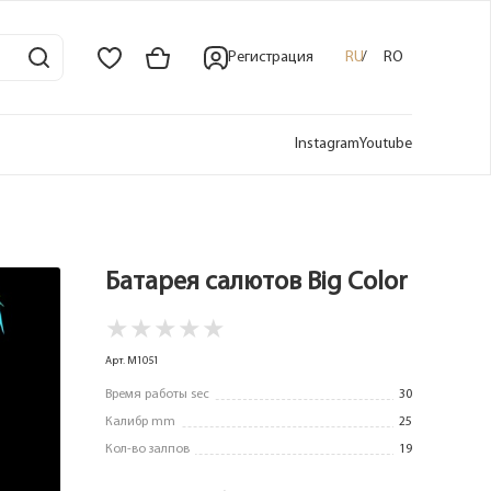
Регистрация
RU
RO
Instagram
Youtube
Батарея салютов Big Color
★
★
★
★
★
Арт. M1051
Время работы sec
30
Калибр mm
25
Кол-во залпов
19