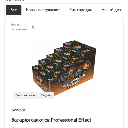
Все
Новые поступления
Хиты продаж
Новый дизайн
Фонтан
настольный
День рождения
Свадьбы
GWM6601
Батарея салютов Professional Effect