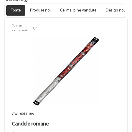
Toate
Produse noi
Cel mai bine vândute
Design nou
Фонтан
настольный
GWL-0013-10A
Candele romane