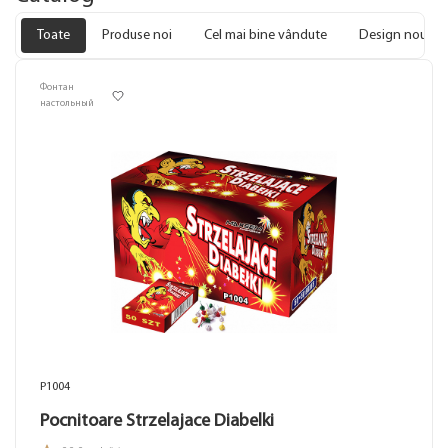
Toate
Produse noi
Cel mai bine vândute
Design nou
Фонтан
настольный
P1004
Pocnitoare Strzelajace Diabelki