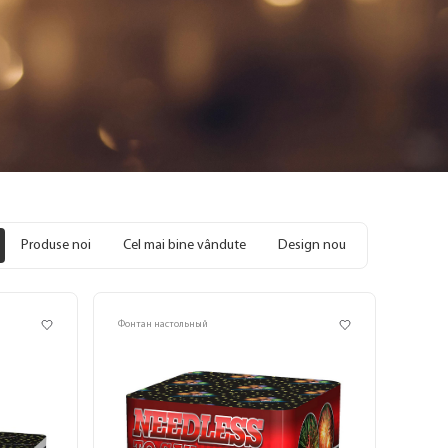
Produse noi
Cel mai bine vândute
Design nou
Фонтан настольный