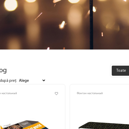
log
Toate
după preț:
н настольный
Фонтан настольный