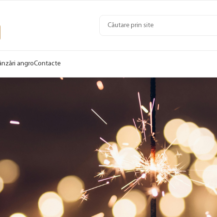
ânzări angro
Contacte