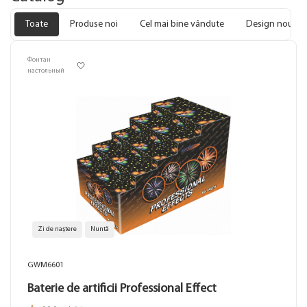
Toate
Produse noi
Cel mai bine vândute
Design nou
Фонтан
настольный
Zi de naștere
Nuntă
GWM6601
Baterie de artificii Professional Effect