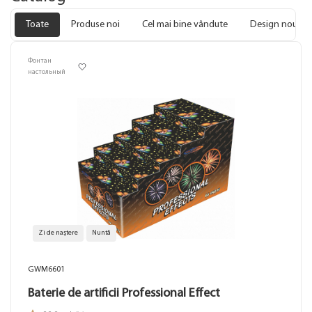
Toate
Produse noi
Cel mai bine vândute
Design nou
Фонтан
настольный
Zi de naștere
Nuntă
GWM6601
Baterie de artificii Professional Effect